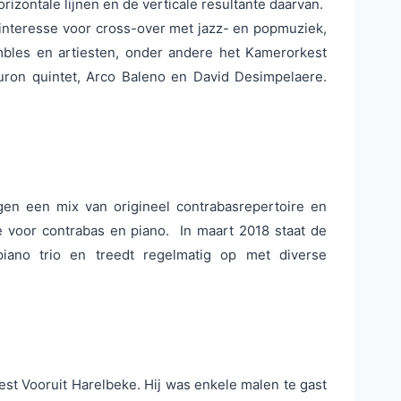
izontale lijnen en de verticale resultante daarvan.
interesse voor cross-over met jazz- en popmuziek,
mbles en artiesten, onder andere het Kamerorkest
buron quintet, Arco Baleno en David Desimpelaere.
gen een mix van origineel contrabasrepertoire en
re voor contrabas en piano. In maart 2018 staat de
piano trio en treedt regelmatig op met diverse
est Vooruit Harelbeke. Hij was enkele malen te gast