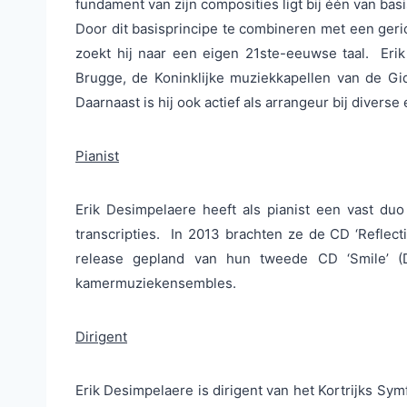
fundament van zijn composities ligt bij één van ba
Door dit basisprincipe te combineren met een ger
zoekt hij naar een eigen 21ste-eeuwse taal. Eri
Brugge, de Koninklijke muziekkapellen van de Gid
Daarnaast is hij ook actief als arrangeur bij divers
Pianist
Erik Desimpelaere heeft als pianist een vast du
transcripties. In 2013 brachten ze de CD ‘Reflect
release gepland van hun tweede CD ‘Smile’ (Dy
kamermuziekensembles.
Dirigent
Erik Desimpelaere is dirigent van het Kortrijks Sy