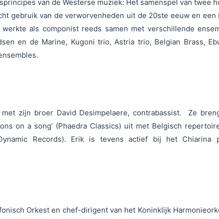
sisprincipes van de Westerse muziek: Het samenspel van twee hor
icht gebruik van de verworvenheden uit de 20ste eeuw en een 
k werkte als componist reeds samen met verschillende ense
sen en de Marine, Kugoni trio, Astria trio, Belgian Brass, E
e ensembles.
o met zijn broer David Desimpelaere, contrabassist. Ze bren
ions on a song’ (Phaedra Classics) uit met Belgisch repertoi
namic Records). Erik is tevens actief bij het Chiarina 
mfonisch Orkest en chef-dirigent van het Koninklijk Harmonieork