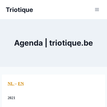
Skip
Triotique
to
content
Agenda | triotique.be
NL
–
EN
2021