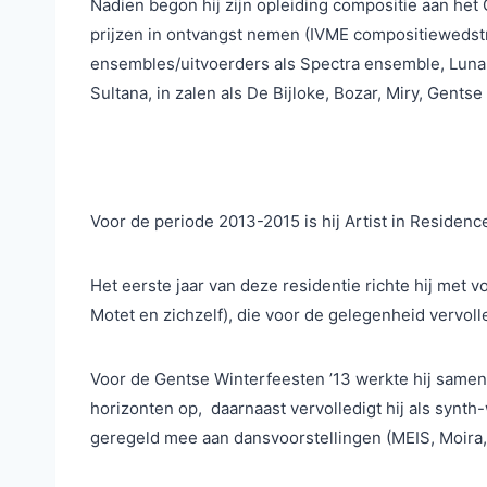
Nadien begon hij zijn opleiding compositie aan het 
prijzen in ontvangst nemen (IVME compositiewedstrij
ensembles/uitvoerders als Spectra ensemble, Lunap
Sultana, in zalen als De Bijloke, Bozar, Miry, Gents
Voor de periode 2013-2015 is hij Artist in Residen
Het eerste jaar van deze residentie richte hij met 
Motet en zichzelf), die voor de gelegenheid vervoll
Voor de Gentse Winterfeesten ’13 werkte hij samen m
horizonten op, daarnaast vervolledigt hij als synt
geregeld mee aan dansvoorstellingen (MEIS, Moira,