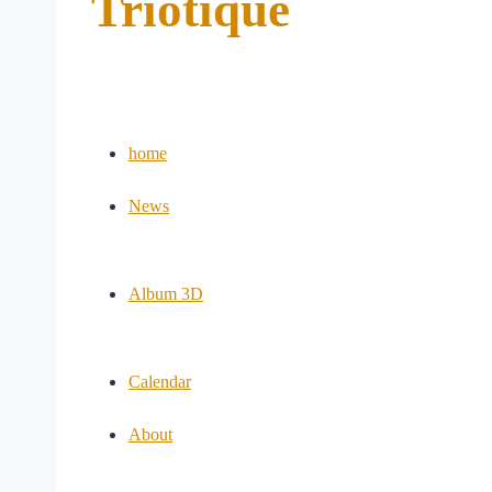
Triotique
home
News
Album 3D
Calendar
About