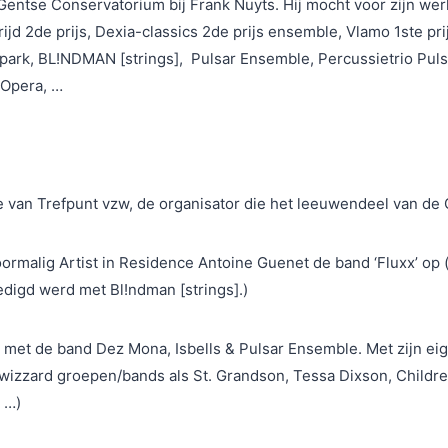
Gentse Conservatorium bij Frank Nuyts. Hij mocht voor zijn werk
d 2de prijs, Dexia-classics 2de prijs ensemble, Vlamo 1ste pri
ark, BL!NDMAN [strings], Pulsar Ensemble, Percussietrio Puls
e Opera, …
ce van Trefpunt vzw, de organisator die het leeuwendeel van de
voormalig Artist in Residence Antoine Guenet de band ‘Fluxx’ op 
edigd werd met Bl!ndman [strings].)
et de band Dez Mona, Isbells & Pulsar Ensemble. Met zijn eigen 
h-wizzard groepen/bands als St. Grandson, Tessa Dixson, Childr
 …)