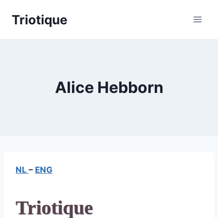
Skip
Triotique
to
content
Alice Hebborn
NL
–
ENG
Triotique